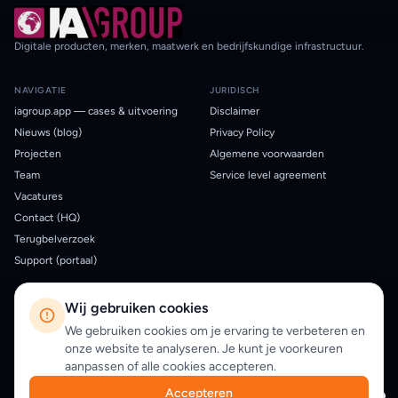
Digitale producten, merken, maatwerk en bedrijfskundige infrastructuur.
NAVIGATIE
JURIDISCH
iagroup.app — cases & uitvoering
Disclaimer
Nieuws (blog)
Privacy Policy
Projecten
Algemene voorwaarden
Team
Service level agreement
Vacatures
Contact (HQ)
Terugbelverzoek
Support (portaal)
LOCATIES
Wij gebruiken cookies
Nederland
Engeland
We gebruiken cookies om je ervaring te verbeteren en
Broekstraat 32
6828 PZ Arnhem
71-75 Shelton St
London WC2H 9JQ,
onze website te analyseren. Je kunt je voorkeuren
United Kingdom
026 23 40 200
aanpassen of alle cookies accepteren.
+44 7458 164029
Op kaart bekijken →
Accepteren
Op kaart bekijken →