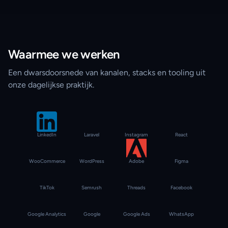
Waarmee we werken
Een dwarsdoorsnede van kanalen, stacks en tooling uit
onze dagelijkse praktijk.
LinkedIn
Laravel
Instagram
React
WooCommerce
WordPress
Adobe
Figma
TikTok
Semrush
Threads
Facebook
Google Analytics
Google
Google Ads
WhatsApp