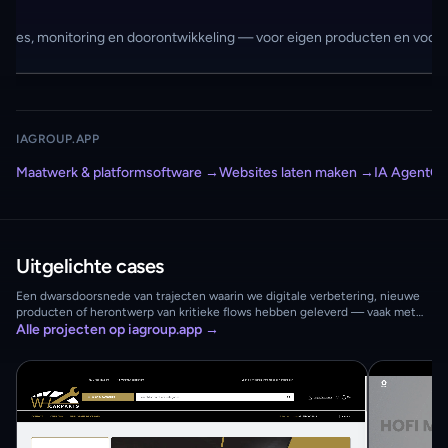
releases, monitoring en doorontwikkeling — voor eigen producten en voor 
IAGROUP.APP
Maatwerk & platformsoftware
→
Websites laten maken
→
IA AgentOS
Uitgelichte cases
Een dwarsdoorsnede van trajecten waarin we digitale verbetering, nieuwe
producten of herontwerp van kritieke flows hebben geleverd — vaak met
langere betrokkenheid na oplevering. Volledige verhalen en technische
Alle projecten op iagroup.app
→
detail staan op iagroup.app.