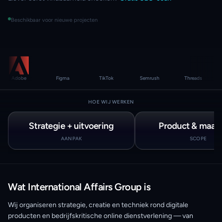
Beschikbaar voor nieuwe projecten
Adobe
Figma
TikTok
Semrush
Threads
Fa
HOE WIJ WERKEN
Strategie + uitvoering
Product & maat
AANPAK
SCOPE
Wat International Affairs Group is
Wij organiseren strategie, creatie en techniek rond digitale
producten en bedrijfskritische online dienstverlening — van