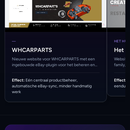
—
HET HUI
WHCARPARTS
Het h
Nieuwe website voor WHCARPARTS met een
Website 
ingebouwde eBay-plugin voor het beheren en
family, 
verkopen van auto-onderdelen.
herkenba
Effect
:
Eén centraal productbeheer,
Effect
:
2
automatische eBay-sync, minder handmatig
eenduidi
werk